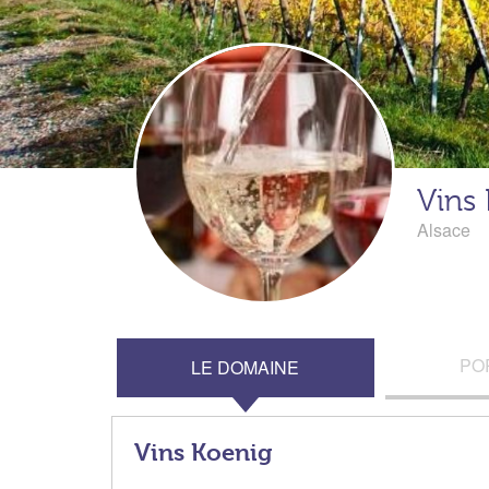
Vins
Alsace
PO
LE DOMAINE
Vins Koenig