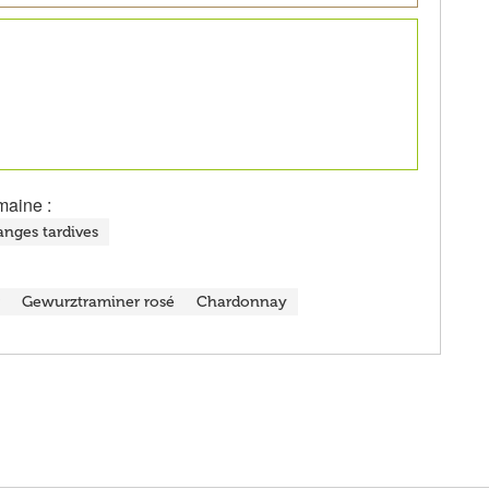
maine :
anges tardives
Gewurztraminer rosé
Chardonnay