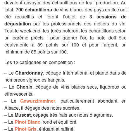
devaient envoyer des échantillons de leur production. Au
total,
700 échantillons
de vins blancs des pays en lice ont
été recueillis et feront l’objet de
3 sessions de
dégustation
par les professionnels des métiers du vin.
Tout le week-end, les jurés noteront les échantillons selon
un barème précis : pour gagner l’or, la note doit être
équivalente à 89 points sur 100 et pour l’argent, un
minimum de 85 points sur 100.
Les 12 catégories en compétition :
– Le
Chardonnay
, cépage international et planté dans de
nombreux vignobles français.
– Le
Chenin
, cépage de vins blancs secs, liquoreux ou
effervescents.
– Le
Gewurztraminer
, particulièrement abondant en
Alsace, il dégage des notes sucrées.
– Le
Muscat
, cépage très frais aux notes d’agrumes.
– Le
Pinot Blanc
, rond et équilibré.
– Le
Pinot Gris
, élégant et raffiné.