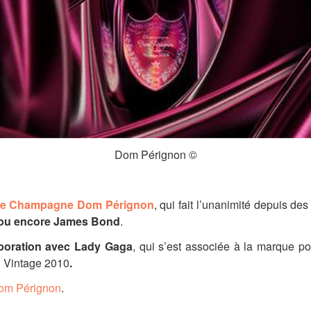
Dom Pérignon ©
de Champagne Dom Pérignon
, qui fait l’unanimité depuis des
 ou encore James Bond
.
aboration avec Lady Gaga
, qui s’est associée à la marque pou
n Vintage 2010
.
Dom Pérignon
.