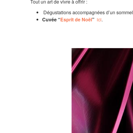
Tout un art de vivre à offrir :
Dégustations accompagnées d’un sommelie
C
uvée “
Esprit de Noël
”
ici
.