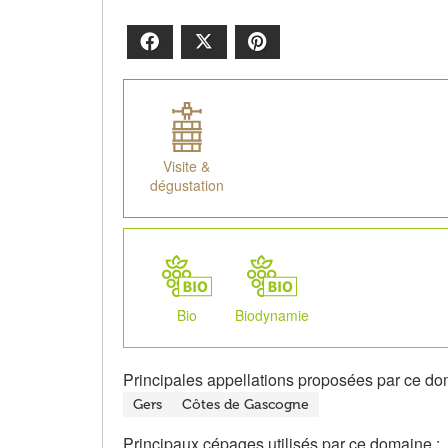
Facebook
X
Pinterest
Visite &
dégustation
Bio
Biodynamie
Principales appellations proposées par ce do
Gers
Côtes de Gascogne
Principaux cépages utilisés par ce domaine :