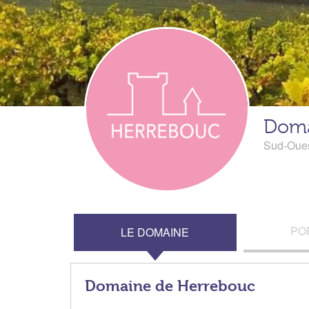
Doma
Sud-Oue
PO
LE DOMAINE
Domaine de Herrebouc