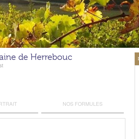
ine de Herrebouc
st
RTRAIT
NOS FORMULES