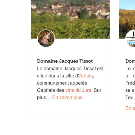
Domaine Jacques Tissot
Dom
Le domaine Jacques Tissot est
Le 
situé dans la ville d'
Arbois
,
a é
communément appelée
Fréd
Capitale des
vins du Jura
. Sur
se s
plus…
En savoir plus
Tou
En s