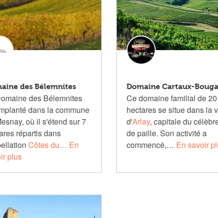
aine des Bélemnites
Domaine Cartaux-Boug
omaine des Bélemnites
Ce domaine familial de 20
implanté dans la commune
hectares se situe dans la v
esnay, où il s'étend sur 7
d'
Arlay
, capitale du célèbr
ares répartis dans
de paille.
Son activité a
pellation
Côtes du…
En
commencé,…
En savoir p
ir plus