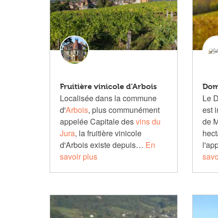
Fruitière vinicole d’Arbois
Dom
Localisée dans la commune
Le D
d'
Arbois
, plus communément
est 
appelée Capitale des
vins du
de M
Jura
, la fruitière vinicole
hect
d'Arbois existe depuis…
En
l'ap
savoir plus
savo