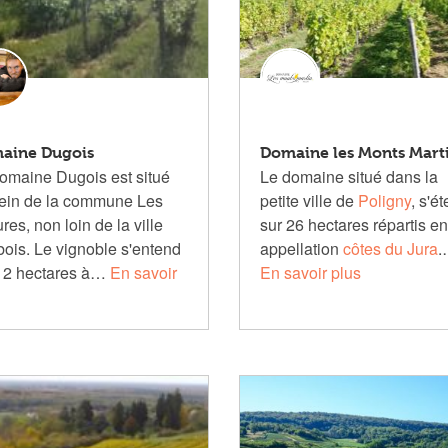
aine Dugois
Domaine les Monts Mart
omaine Dugois est situé
Le domaine situé dans la
ein de la commune Les
petite ville de
Poligny
, s'é
res, non loin de la ville
sur 26 hectares répartis en
bois. Le vignoble s'entend
appellation
côtes du Jura
.
12 hectares à…
En savoir
En savoir plus