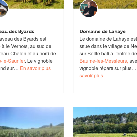
eau des Byards
Domaine de Lahaye
aveau des Byards est
Le domaine de Lahaye est
é à le Vernois, au sud de
situé dans le village de N
eau-Chalon et au nord de
sur-Seille bâti à l'entrée de
-le-Saunier
. Le vignoble
Baume-les-Messieurs,
ave
end sur…
En savoir plus
vignoble réparti sur plus
savoir plus