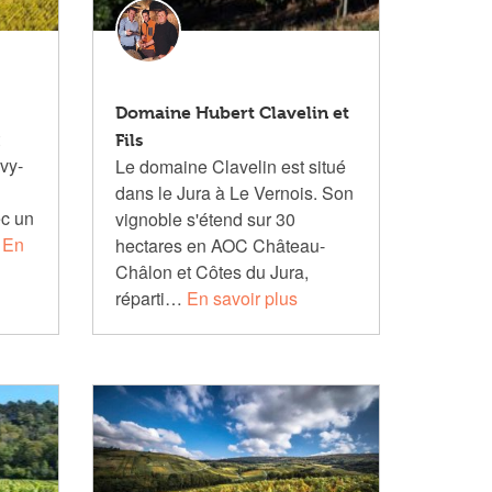
Domaine Hubert Clavelin et
Fils
evy-
Le domaine Clavelin est situé
dans le Jura à Le Vernois. Son
c un
vignoble s'étend sur 30
…
En
hectares en AOC Château-
Châlon et Côtes du Jura,
réparti…
En savoir plus