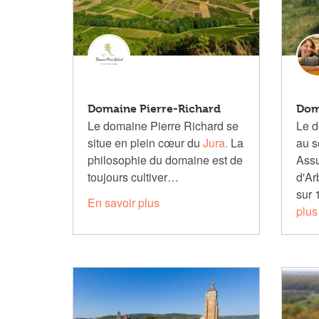
Domaine Pierre-Richard
Dom
Le domaine Pierre Richard se
Le d
situe en plein cœur du
Jura.
La
au s
philosophie du domaine est de
Assu
toujours cultiver…
d'Ar
sur 
En savoir plus
plus