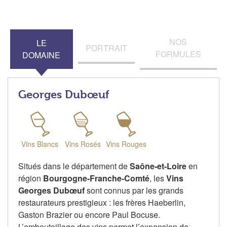
NOS
LE
PORTRAIT
FORMULES
DOMAINE
Georges Dubœuf
Vins Blancs
Vins Rosés
Vins Rouges
Situés dans le département de
Saône-et-Loire
en
région
Bourgogne-Franche-Comté
, les
Vins
Georges Dubœuf
sont connus par les grands
restaurateurs prestigieux : les frères Haeberlin,
Gaston Brazier ou encore Paul Bocuse.
L’embouteillage des vins permet l’expansion de