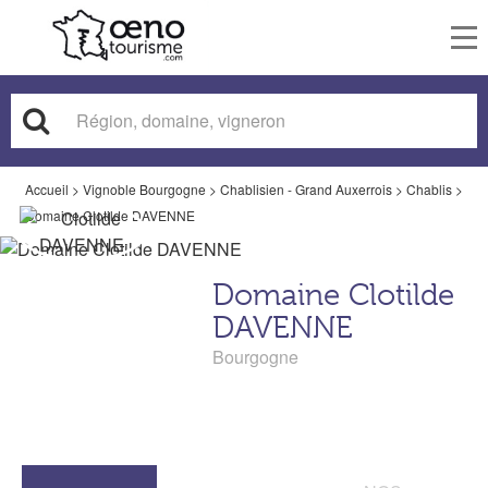
To
nav
Accueil
>
Vignoble Bourgogne
>
Chablisien - Grand Auxerrois
>
Chablis
>
Domaine Clotilde DAVENNE
Domaine Clotilde
DAVENNE
Bourgogne