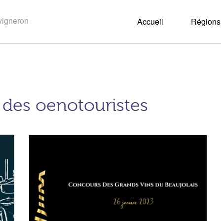
Accueil
Régions 
s des oenotouristes