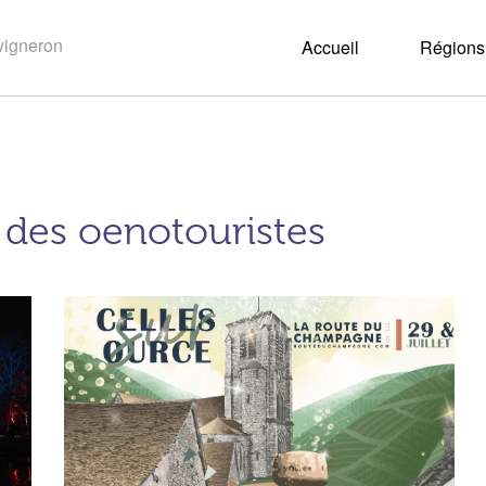
Accueil
Régions 
s des oenotouristes