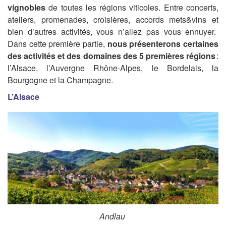
vignobles
de toutes
les régions
viticoles.
Entre concerts,
ateliers, promenades, croisi
ères, accords
mets&vins
et
bien
d’autres activités
, vous n’allez pas vous ennuyer.
Dans cette première partie,
nous présenterons
certaines
des
activités
et des domaines
des 5 pre
mières
régions
:
l’Alsace, l’Auvergne Rhône-Alpes, le Bordelais, la
Bourgogne et la Champagne.
L’Alsace
Andlau