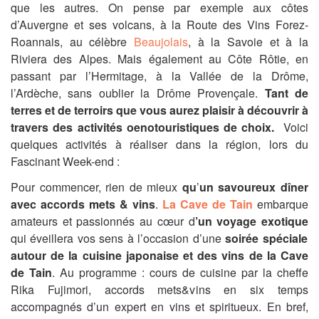
que les autres. On pense par exemple aux côtes
d’Auvergne et ses volcans, à la Route des Vins Forez-
Roannais, au célèbre
Beaujolais
, à la Savoie et à la
Riviera des Alpes. Mais également au Côte Rôtie, en
passant par l’Hermitage, à la Vallée de la Drôme,
l’Ardèche, sans oublier la Drôme Provençale.
Tant de
terres et de terroirs que vous aurez plaisir à découvrir à
travers des activités oenotouristiques de choix.
Voici
quelques activités à réaliser dans la région, lors du
Fascinant Week-end :
Pour commencer, rien de mieux
qu
’
un savoureux dîner
avec accords mets & vins
.
La Cave de Tain
embarque
amateurs et passionnés au cœur d
’un voyage exotique
qui éveillera vos sens à l’occasion d’une
soirée spéciale
autour de la cuisine japonaise et des vins de la Cave
de Tain
. Au programme : cours de cuisine par la cheffe
Rika Fujimori, accords mets&vins en six temps
accompagnés d’un expert en vins et spiritueux. En bref,