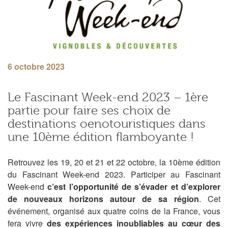
6 octobre 2023
Le Fascinant Week-end 2023 – 1ère
partie pour faire ses choix de
destinations oenotouristiques dans
une 10ème édition flamboyante !
Retrouvez
les 19, 20 et 21 et
22
octobre
,
la 10
ème
édition
du F
ascinant Week-end 2023.
Participer au Fascinant
Week-end
c’est l’opportunité
de s’évader et d’explorer
de nouveaux horizons
autour de sa région
.
Cet
événement,
organisé
aux quatre coins
de la
France
,
vous
fera vivre
des expériences inoubliables
au cœur des