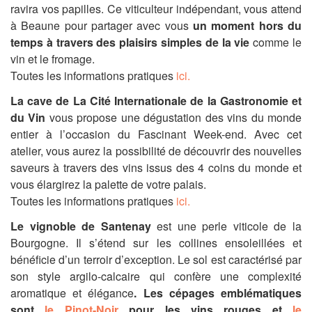
ravira vos papilles. Ce viticulteur indépendant, vous attend
à Beaune pour partager avec vous
un moment hors du
temps à travers des plaisirs simples de la vie
comme
le
vin et le fromage.
Toutes les informations pratiques
ici.
La cave de La Cité Internationale de la Gastronomie et
du Vin
vous propose une dégustation des vins du monde
entier à l’occasion du Fascinant Week-end. Avec cet
atelier, vous aurez la possibilité de découvrir des nouvelles
saveurs à travers des vins issus des 4 coins du monde et
vous élargirez la palette de votre palais.
Toutes les informations pratiques
ici.
Le vignoble de Santenay
est une perle viticole de la
Bourgogne. Il s’étend sur les collines ensoleillées et
bénéficie d’un terroir d’exception. Le sol est caractérisé par
son style argilo-calcaire qui confère une complexité
aromatique et élégance
. Les cépages emblématiques
sont
le Pinot-Noir
pour les vins rouges et
le