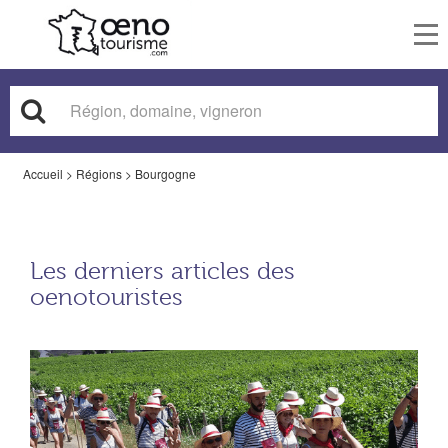
To
nav
Accueil
>
Régions
>
Bourgogne
Les derniers articles des
oenotouristes