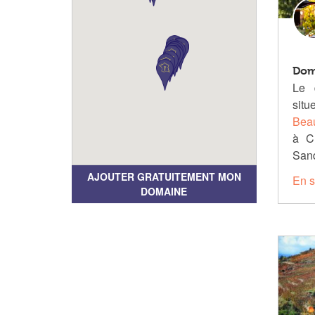
Dom
Le 
sit
Beau
à C
San
AJOUTER GRATUITEMENT MON
En s
DOMAINE