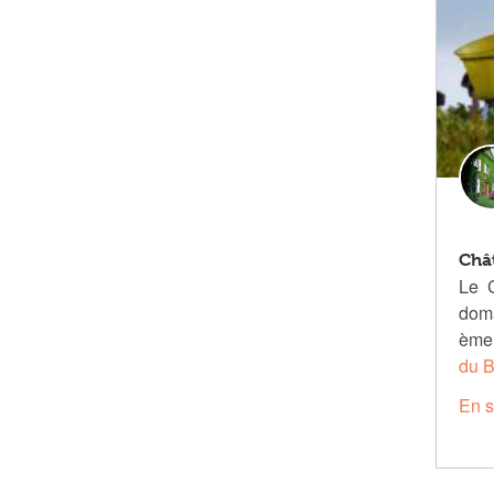
Châ
Le 
doma
ème 
du B
En s