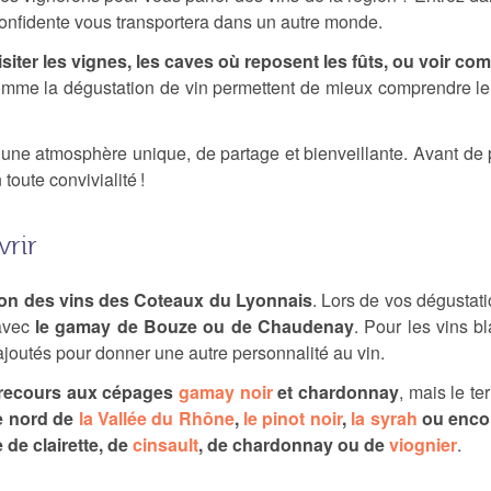
confidente vous transportera dans un autre monde.
isiter les vignes, les caves où reposent les fûts, ou voir c
comme la dégustation de vin permettent de mieux comprendre le 
une atmosphère unique, de partage et bienveillante. Avant de p
oute convivialité !
rir
ation des vins des Coteaux du Lyonnais
. Lors de vos dégustati
 avec
le gamay de Bouze ou de Chaudenay
. Pour les vins 
joutés pour donner une autre personnalité au vin.
 recours aux cépages
gamay noir
et chardonnay
, mais le te
e nord de
la Vallée du Rhône
,
le pinot noir
,
la syrah
ou enco
de clairette, de
cinsault
, de chardonnay ou de
viognier
.