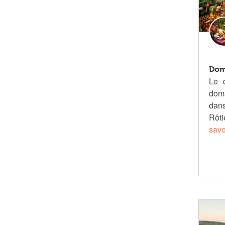
Dom
Le 
doma
dans
Rôt
savo