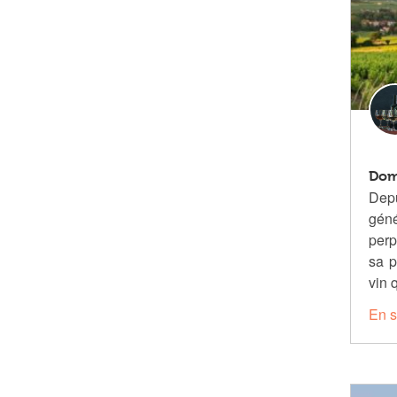
Dom
De
géné
perp
sa p
vin 
En s