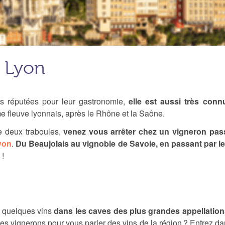
à Lyon
lus réputées pour leur gastronomie,
elle est aussi très con
me fleuve lyonnais, après le Rhône et la Saône.
e deux traboules,
venez vous arrêter chez un vigneron pas
yon
.
Du Beaujolais au vignoble de Savoie, en passant par l
 !
r quelques vins
dans les caves des plus grandes appellation
les vignerons pour vous parler des vins de la région ? Entrez da