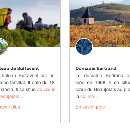
teau de Buffavent
Domaine Bertrand
Château Buffavent est un
Le domaine Bertrand a
ine familial. Il date du 18
créé en 1956. Il se sit
siècle. Il se situe
au cœur
cœur du Beaujolais au pi
eaujolais
…
la
colline…
avoir plus
En savoir plus