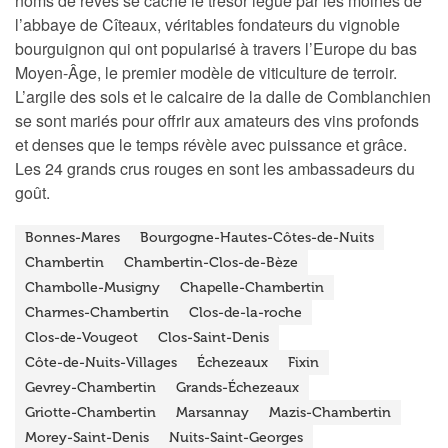
noms de rêves se cache le trésor légué par les moines de
l’abbaye de Cîteaux, véritables fondateurs du vignoble
bourguignon qui ont popularisé à travers l’Europe du bas
Moyen-Âge, le premier modèle de viticulture de terroir.
L’argile des sols et le calcaire de la dalle de Comblanchien
se sont mariés pour offrir aux amateurs des vins profonds
et denses que le temps révèle avec puissance et grâce.
Les 24 grands crus rouges en sont les ambassadeurs du
goût.
Bonnes-Mares
Bourgogne-Hautes-Côtes-de-Nuits
Chambertin
Chambertin-Clos-de-Bèze
Chambolle-Musigny
Chapelle-Chambertin
Charmes-Chambertin
Clos-de-la-roche
Clos-de-Vougeot
Clos-Saint-Denis
Côte-de-Nuits-Villages
Échezeaux
Fixin
Gevrey-Chambertin
Grands-Échezeaux
Griotte-Chambertin
Marsannay
Mazis-Chambertin
Morey-Saint-Denis
Nuits-Saint-Georges