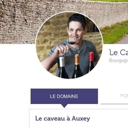
Le C
Bourgog
PO
LE DOMAINE
Le caveau à Auxey