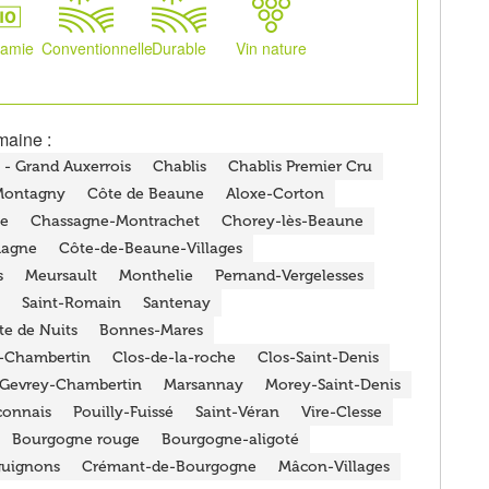
namie
Conventionnelle
Durable
Vin nature
maine :
 - Grand Auxerrois
Chablis
Chablis Premier Cru
Montagny
Côte de Beaune
Aloxe-Corton
e
Chassagne-Montrachet
Chorey-lès-Beaune
magne
Côte-de-Beaune-Villages
s
Meursault
Monthelie
Pernand-Vergelesses
Saint-Romain
Santenay
te de Nuits
Bonnes-Mares
-Chambertin
Clos-de-la-roche
Clos-Saint-Denis
Gevrey-Chambertin
Marsannay
Morey-Saint-Denis
onnais
Pouilly-Fuissé
Saint-Véran
Vire-Clesse
Bourgogne rouge
Bourgogne-aligoté
guignons
Crémant-de-Bourgogne
Mâcon-Villages