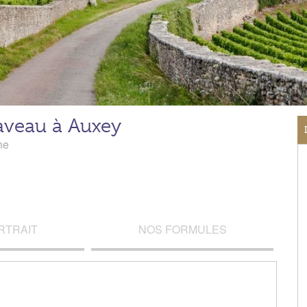
aveau à Auxey
ne
RTRAIT
NOS FORMULES